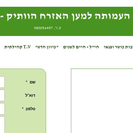
העמותה למען האזרח הוותיק - 
ע.ר. 580056497
ות כושר ופנאי
חי"ל - חיים לשנים
"כיוון חדש"
T.V קהילתית
ק