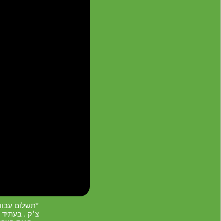
‏*תשלום עבו
צ׳ק . בעתיד